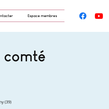
ntacter
Espace membres
u comté
ny (39)