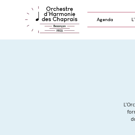
Agenda
L
L'Or
for
d