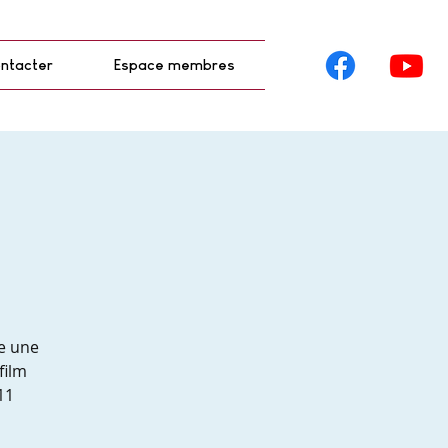
ntacter
Espace membres
e une
film
11