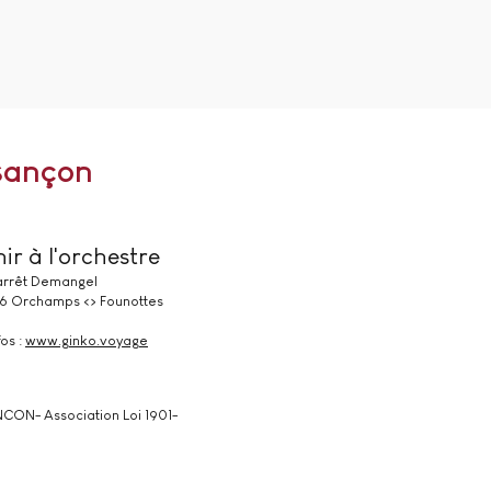
sançon
ir à l'orchestre
 arrêt Demangel
 6 Orchamps <> Founottes
fos :
www.ginko.voyage
NCON- Association Loi 1901-