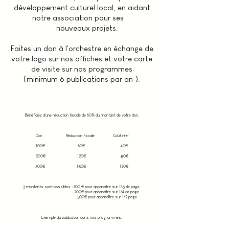
développement culturel local, en aidant
notre association pour ses
nouveaux projets.
Faites un don à l'orchestre en échange de
votre logo sur nos affiches et votre carte
de visite sur nos programmes
(minimum 6 publications par an ).
Bénéficiez d'une réduction fiscale de 60% du montant de votre don.
Don Réduction fiscale Coût réel
100€ 60€ 40€
200€ 120€ 80€
300€ 180€ 120€
3 montants sont possibles : 100 € pour apparaitre sur 1/8 de page
200€ pour apparaitre sur 1/4 de page
300€ pour apparaître sur 1/2 page
Exemple du publication dans nos programmes:​