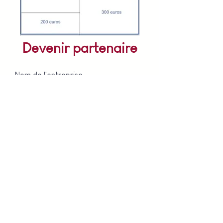
Devenir partenaire
Nom de l'entreprise
E-mail
Quel est le montant de votre don ?
100 €
200 €
300 €
Faire un don !